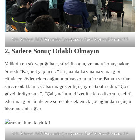
Veli Rehberi: LGS Sürecinde Çocuğunuzu Nasıl Motive Edersiniz? 5
2. Sadece Sonuç Odaklı Olmayın
Velilerin en sık yaptığı hata, sürekli sonuç ve puan konuşmaktır.
Sürekli “Kaç net yaptın?”, “Bu puanla kazanamazsın.” gibi
cümleler söylemek çocuğun motivasyonunu kırar. Bunun yerine
sürece odaklanın. Çabasını, gösterdiği gayreti takdir edin. “Çok
güzel ilerliyorsun.”, “Çalışmalarını düzenli takip ediyorum, tebrik
ederim.” gibi cümlelerle süreci desteklemek çocuğun daha güçlü
hissetmesini sağlar.
Veli Rehberi: LGS Sürecinde Çocuğunuzu Nasıl Motive Edersiniz? 6