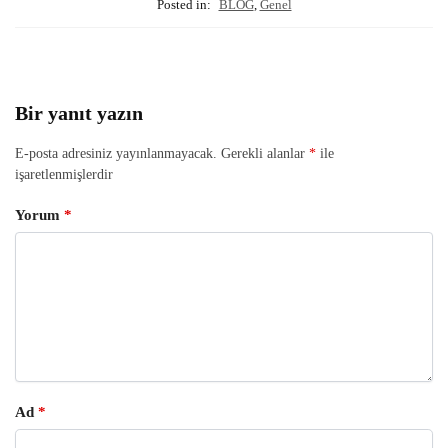
Posted in:
BLOG
,
Genel
Bir yanıt yazın
E-posta adresiniz yayınlanmayacak.
Gerekli alanlar
*
ile
işaretlenmişlerdir
Yorum
*
Ad
*